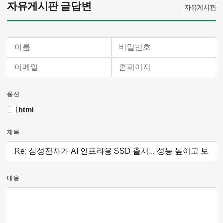
자유게시판 글답변
자유게시판
이름
비밀번호
이메일
홈페이지
필수
필수
옵션
html
제목
내용
웹에디터 시작
웹